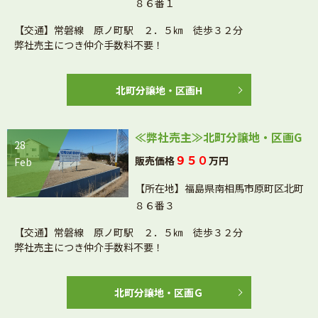
８６番１
【交通】常磐線 原ノ町駅 ２．５㎞ 徒歩３２分
弊社売主につき仲介手数料不要！
北町分譲地・区画H
≪弊社売主≫北町分譲地・区画G
28
９５０
販売価格
万円
Feb
【所在地】福島県南相馬市原町区北町
８６番３
【交通】常磐線 原ノ町駅 ２．５㎞ 徒歩３２分
弊社売主につき仲介手数料不要！
北町分譲地・区画Ｇ