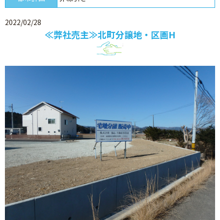
2022/02/28
≪弊社売主≫北町分譲地・区画H