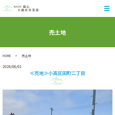
メ
売土地
HOME
売土地
2026/06/01
≪売地≫小高区田町二丁目