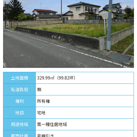
土地面積
329.99㎡（99.82坪）
私道負担
無
権利
所有権
地目
宅地
用途地域
第一種住居地域
都市計画
非線引き