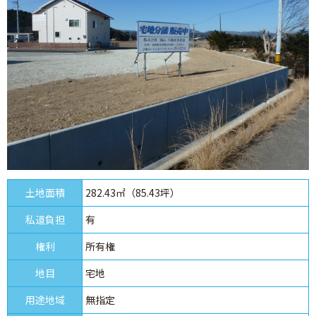
土地面積
282.43㎡（85.43坪）
私道負担
有
権利
所有権
地目
宅地
用途地域
無指定