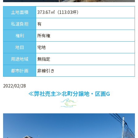
土地面積
373.67㎡（113.03坪）
私道負担
有
権利
所有権
地目
宅地
用途地域
無指定
都市計画
非線引き
2022/02/28
≪弊社売主≫北町分譲地・区画G